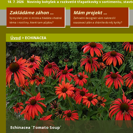
18. 7. 2026 Novinky bohyšek a rozkvetlé třapatkovky v sortimentu, stavte
Zakládáme záhon ...
Mám projekt ...
Vymysleli jste si místo a hledáte vhodné
Zahradní designér vám nakreslil
téma i rostliny, které tam půjdou?
osazovací plán a sháníte do něj kytky?
Úvod
> ECHINACEA
Echinacea ´Tomato Soup´