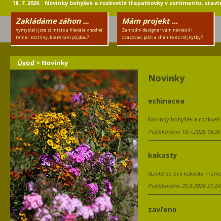
18. 7. 2026 Novinky bohyšek a rozkvetlé třapatkovky v sortimentu, stavte
Zakládáme záhon ...
Mám projekt ...
Vymysleli jste si místo a hledáte vhodné
Zahradní designér vám nakreslil
téma i rostliny, které tam půjdou?
osazovací plán a sháníte do něj kytky?
Úvod
> Novinky
Novinky
echinacea
Novinky bohyšek a rozkvetlé
Publikováno 18.7.2026 16:35
kakosty
Stavte se pro kakosty máme
Publikováno 25.5.2026 21:24
zavřeno