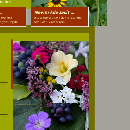
druzích...
..
Nevím kde začít ...
 rostlin a
Jste tu poprvé a tak nějak nerozumíte
aly vaší legální
tomu, oč tu vlastně běží?