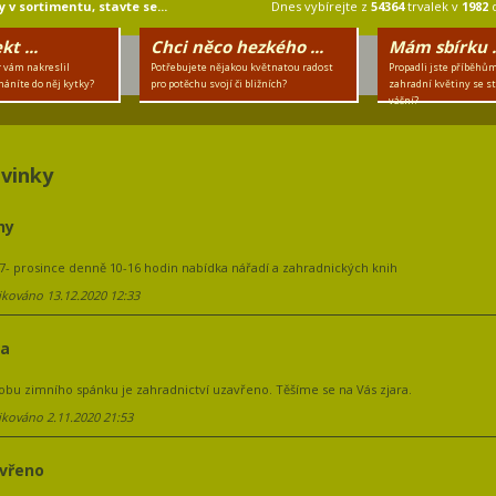
 v sortimentu, stavte se...
Dnes vybírejte z
54364
trvalek v
1982
t ...
Chci něco hezkého ...
Mám sbírku .
 vám nakreslil
Potřebujete nějakou květnatou radost
Propadli jste příběhům
háníte do něj kytky?
pro potěchu svojí či bližních?
zahradní květiny se st
vášní?
vinky
hy
17- prosince denně 10-16 hodin nabídka nářadí a zahradnických knih
ikováno 13.12.2020 12:33
ma
obu zimního spánku je zahradnictví uzavřeno. Těšíme se na Vás zjara.
ikováno 2.11.2020 21:53
vřeno