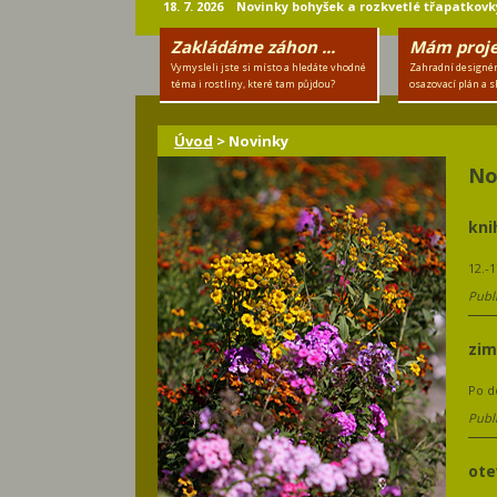
18. 7. 2026 Novinky bohyšek a rozkvetlé třapatkovky
Zakládáme záhon ...
Mám projek
Vymysleli jste si místo a hledáte vhodné
Zahradní designér
téma i rostliny, které tam půjdou?
osazovací plán a s
Úvod
> Novinky
No
kni
12.-
Publ
zi
Po d
Publ
ote