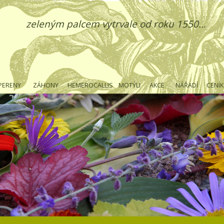
zeleným palcem vytrvale od roku 1550...
PERENY
ZÁHONY
HEMEROCALLIS
MOTÝLI
AKCE
NÁŘADÍ
CENÍK