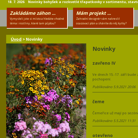
18. 7. 2026 Novinky bohyšek a rozkvetlé třapatkovky v sortimentu, stavte
Zakládáme záhon ...
Mám projekt ...
Vymysleli jste si místo a hledáte vhodné
Zahradní designér vám nakreslil
téma i rostliny, které tam půjdou?
osazovací plán a sháníte do něj kytky?
Úvod
> Novinky
Novinky
zavřeno IV
Ve dnech 15.-17. září bude
pochopení.
Publikováno 5.9.2021 20:06
čeme
Čemeřice už mají po sezón
Publikováno 5.5.2021 11:31
otevřeno