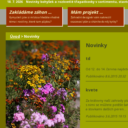
18. 7. 2026 Novinky bohyšek a rozkvetlé třapatkovky v sortimentu, stavte
Zakládáme záhon ...
Mám projekt ...
Vymysleli jste si místo a hledáte vhodné
Zahradní designér vám nakreslil
téma i rostliny, které tam půjdou?
osazovací plán a sháníte do něj kytky?
Úvod
> Novinky
Novinky
td
Od 12. do 14. června najdet
Publikováno 8.6.2015 20:32
kvete
Za královny naší zahrady pla
s nimi se můžete potěšit š
a stovkami dalších peren...
Publikováno 3.6.2015 19:15