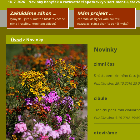
18. 7. 2026 Novinky bohyšek a rozkvetlé třapatkovky v sortimentu, stavte
Zakládáme záhon ...
Mám projekt ...
Vymysleli jste si místo a hledáte vhodné
Zahradní designér vám nakreslil
téma i rostliny, které tam půjdou?
osazovací plán a sháníte do něj kytky?
Úvod
> Novinky
Novinky
zimní čas
S nástupem zimního času je
Publikováno 29.10.2016 23:0
cibule
Tradiční podzimní cibulárna
Publikováno 5.10.2016 19:46
otevíráme